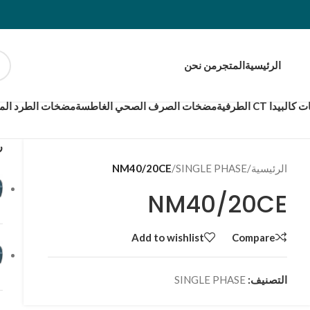
الرئيسية
المتجر
من نحن
بيدا CT الطرفية
مضخات الصرف الصحي الغاطسة
مضخات الطرد المر
ر
الرئيسية
/
SINGLE PHASE
/
NM40/20CE
NM40/20CE
Add to wishlist
Compare
التصنيف:
SINGLE PHASE