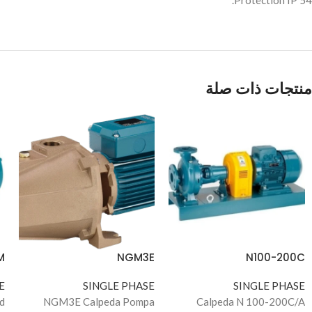
Protection IP 54.
منتجات ذات صلة
M
NGM3E
N100-200C
E
SINGLE PHASE
SINGLE PHASE
d
NGM3E Calpeda Pompa
Calpeda N 100-200C/A