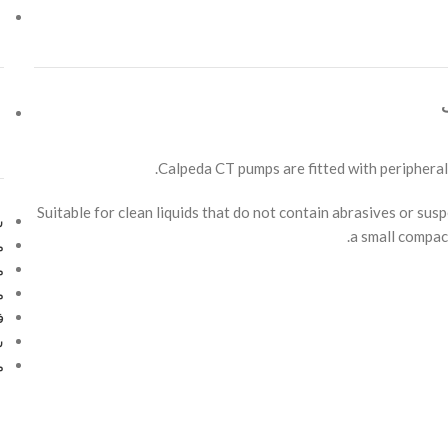
Calpeda CT pumps are fitted with peripheral 
Suitable for clean liquids that do not contain abrasives or sus
س
a small compac
م
م
م
ف
س
م