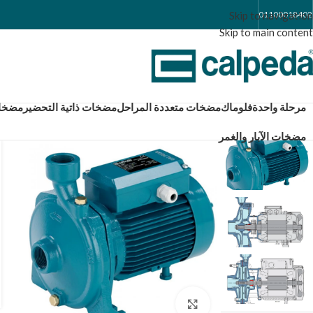
Skip to navigation
01100018402
Skip to main content
مرحلة واحدة
فلوماك
مضخات متعددة المراحل
مضخات ذاتية التحضير
مضخات كال
مضخات الآبار والغمر
Click to enlarge