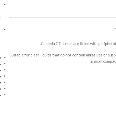
Calpeda CT pumps are fitted with peripheral 
Suitable for clean liquids that do not contain abrasives or sus
س
a small compac
م
م
م
ف
س
م