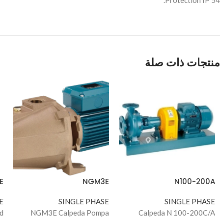
Protection IP 54.
منتجات ذات صلة
E
NGM3E
N100-200A
E
SINGLE PHASE
SINGLE PHASE
d
NGM3E Calpeda Pompa
Calpeda N 100-200C/A