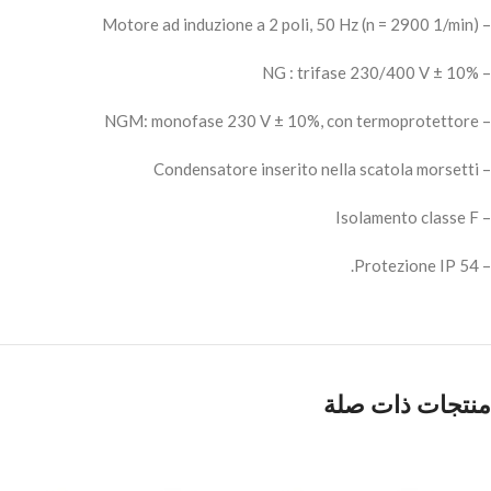
– Motore ad induzione a 2 poli, 50 Hz (n = 2900 1/min)
– NG : trifase 230/400 V ± 10%
– NGM: monofase 230 V ± 10%, con termoprotettore
– Condensatore inserito nella scatola morsetti
– Isolamento classe F
– Protezione IP 54.
منتجات ذات صلة