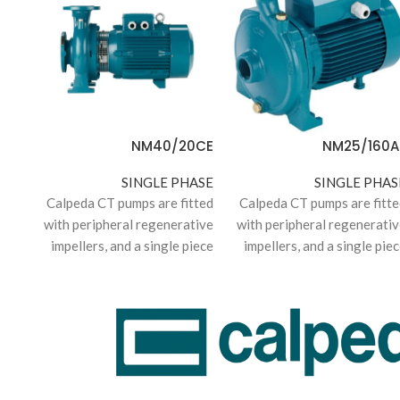
0AE
NM40/20CE
NM25/160A
ASE
SINGLE PHASE
SINGLE PHAS
tted
Calpeda CT pumps are fitted
Calpeda CT pumps are fitte
tive
with peripheral regenerative
with peripheral regenerati
iece
impellers, and a single piece
impellers, and a single pie
ver.
motor casing / back cover.
motor casing / back cove
 for
Suitable for
Suitable f