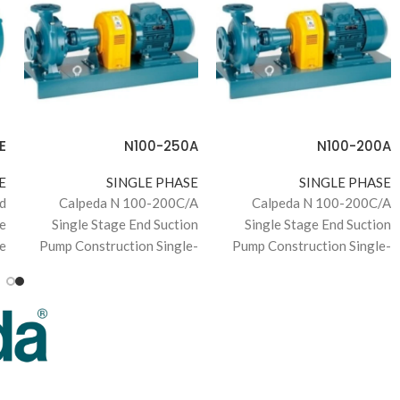
E
N100-250A
N100-200A
E
SINGLE PHASE
SINGLE PHASE
d
Calpeda N 100-200C/A
Calpeda N 100-200C/A
ve
Single Stage End Suction
Single Stage End Suction
ce
Pump Construction Single-
Pump Construction Single-
r.
stage end-suction
stage end-suction
or
centrifugal pumps, with
centrifugal pumps, with
bearing bracket. The
bearing bracket. The
electropumps N, B-N,
electropumps N, B-N,