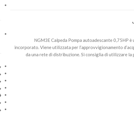
NGM3E Calpeda Pompa autoadescante 0,75HP è un
incorporato. Viene utilizzata per l’approvvigionamento d’acq
da una rete di distribuzione. Si consiglia di utilizzare l
س
م
م
م
ف
س
م