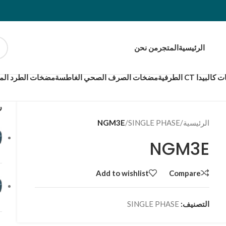
الرئيسية
المتجر
من نحن
بيدا CT الطرفية
مضخات الصرف الصحي الغاطسة
مضخات الطرد المر
ر
الرئيسية
/
SINGLE PHASE
/
NGM3E
NGM3E
Add to wishlist
Compare
التصنيف:
SINGLE PHASE