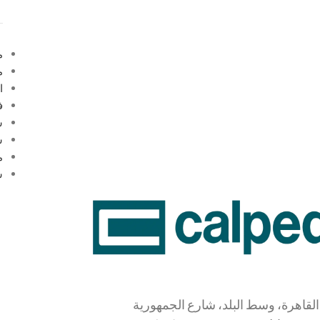
م
م
ا
ف
س
سع
م
س
القاهرة، وسط البلد، شارع الجمهورية