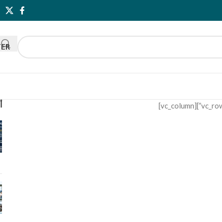
TER
أ