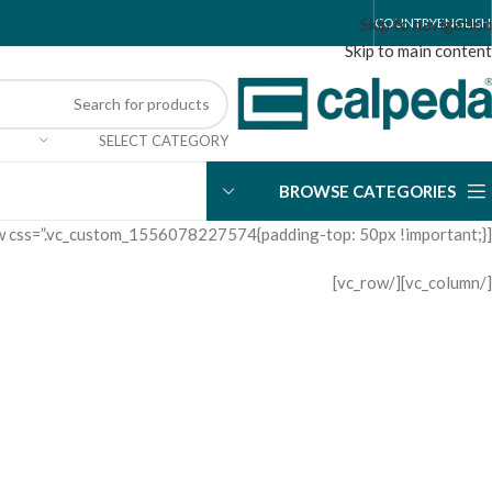
Skip to navigation
COUNTRY
ENGLISH
Skip to main content
SELECT CATEGORY
BROWSE CATEGORIES
[vc_row css=”.vc_custom_1556078227574{padding-top: 50px !important;}”][vc_column]
[/vc_column][/vc_row]