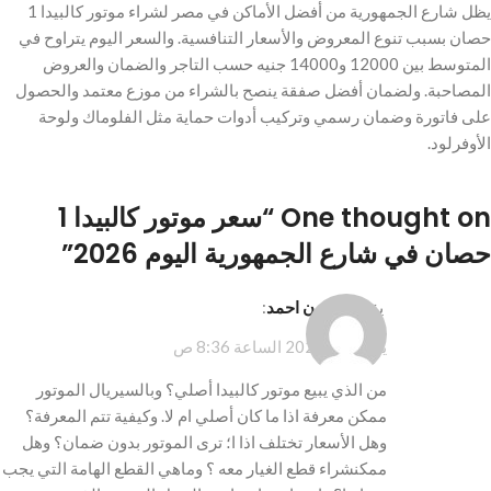
يظل شارع الجمهورية من أفضل الأماكن في مصر لشراء موتور كالبيدا 1
حصان بسبب تنوع المعروض والأسعار التنافسية. والسعر اليوم يتراوح في
المتوسط بين 12000 و14000 جنيه حسب التاجر والضمان والعروض
المصاحبة. ولضمان أفضل صفقة ينصح بالشراء من موزع معتمد والحصول
على فاتورة وضمان رسمي وتركيب أدوات حماية مثل الفلوماك ولوحة
الأوفرلود.
One thought on “
سعر موتور كالبيدا 1
حصان في شارع الجمهورية اليوم 2026
”
يقول
مامون احمد
:
يوليو 14, 2026 الساعة 8:36 ص
من الذي يبيع موتور كالبيدا أصلي؟ وبالسيريال الموتور
ممكن معرفة اذا ما كان أصلي ام لا. وكيفية تتم المعرفة؟
وهل الأسعار تختلف اذا ا؛ ترى الموتور بدون ضمان؟ وهل
ممكنشراء قطع الغيار معه ؟ وماهي القطع الهامة التي يجب